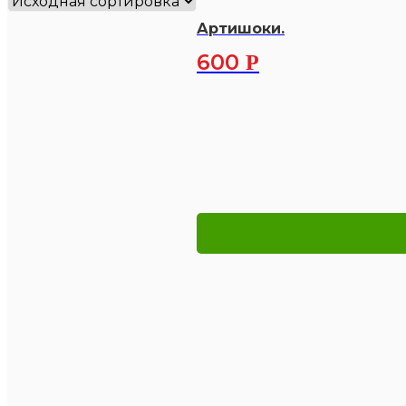
Артишоки.
600
Р