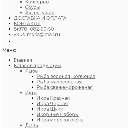
Консервы
Соусы
Аксессуары
ДОСТАВКА И ОПЛАТА
КОНТАКТЫ
8(978) 082-50-50
vkus_moria@mail.ru
Меню
Главная
Каталог продукции
Рыба
Рыба вяленая, копченая
Рыба малосольная
Рыба свежемороженая
Икра
Икра Красная
Икра Чёрная
Икра Щуки
Икорные Наборы
Икра морского ежа
Дичь