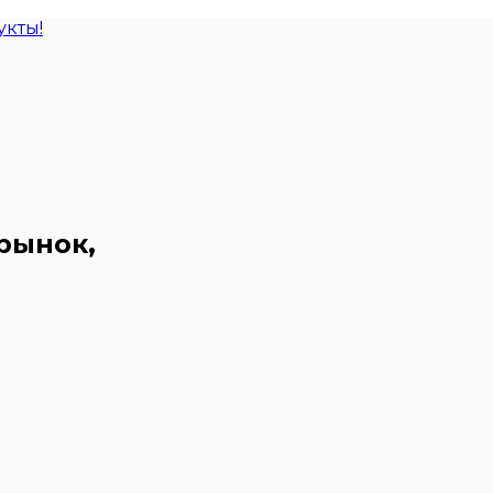
кты!
рынок,