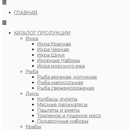
ГЛАВНАЯ
КАТАЛОГ ПРОДУКЦИИ
Икра
Икра Красная
Икра Чёрная
Икра Щуки
Икорные Наборы
Икра морского ежа
Рыба
Рыба вяленая, копченая
Рыба малосольная
Рыба свежемороженая
Дичь
Колбасы, рулеты
Мясные деликатесы
Паштеты и риеты
Томленое и тушеное мясо
Подарочные наборы
Крабы