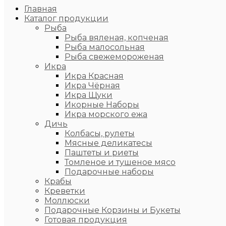
Главная
Каталог продукции
Рыба
Рыба вяленая, копченая
Рыба малосольная
Рыба свежемороженая
Икра
Икра Красная
Икра Чёрная
Икра Щуки
Икорные Наборы
Икра морского ежа
Дичь
Колбасы, рулеты
Мясные деликатесы
Паштеты и риеты
Томленое и тушеное мясо
Подарочные наборы
Крабы
Креветки
Моллюски
Подарочные Корзины и Букеты
Готовая продукция