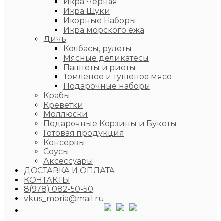
Икра Чёрная
Икра Щуки
Икорные Наборы
Икра морского ежа
Дичь
Колбасы, рулеты
Мясные деликатесы
Паштеты и риеты
Томленое и тушеное мясо
Подарочные наборы
Крабы
Креветки
Моллюски
Подарочные Корзины и Букеты
Готовая продукция
Консервы
Соусы
Аксессуары
ДОСТАВКА И ОПЛАТА
КОНТАКТЫ
8(978) 082-50-50
vkus_moria@mail.ru