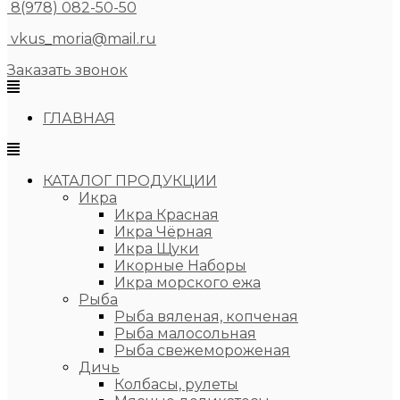
8(978) 082-50-50
vkus_moria@mail.ru
Заказать звонок
ГЛАВНАЯ
КАТАЛОГ ПРОДУКЦИИ
Икра
Икра Красная
Икра Чёрная
Икра Щуки
Икорные Наборы
Икра морского ежа
Рыба
Рыба вяленая, копченая
Рыба малосольная
Рыба свежемороженая
Дичь
Колбасы, рулеты