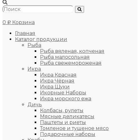
0
Корзина
Р
Главная
Каталог продукции
Рыба
Рыба вяленая, копченая
Рыба малосольная
Рыба свежемороженая
Икра
Икра Красная
Икра Чёрная
Икра Щуки
Икорные Наборы
Икра морского ежа
Дичь
Колбасы, рулеты
Мясные деликатесы
Паштеты и риеты
Томленое и тушеное мясо
Подарочные наборы