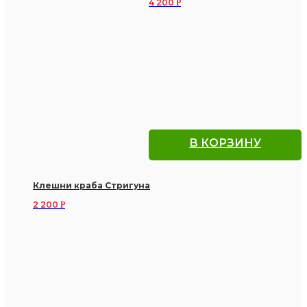
4 200
Р
В КОРЗИНУ
Клешни краба Стригуна
2 200
Р