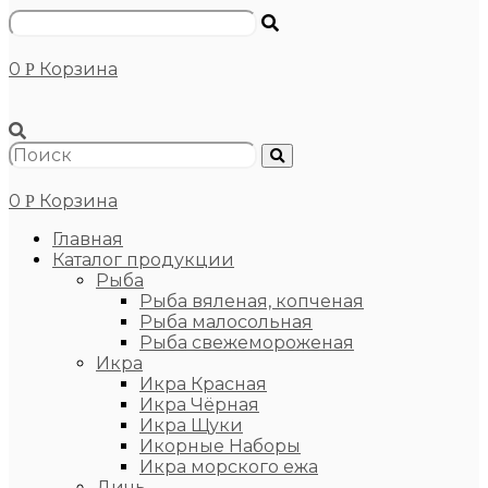
0
Корзина
Р
0
Корзина
Р
Главная
Каталог продукции
Рыба
Рыба вяленая, копченая
Рыба малосольная
Рыба свежемороженая
Икра
Икра Красная
Икра Чёрная
Икра Щуки
Икорные Наборы
Икра морского ежа
Дичь