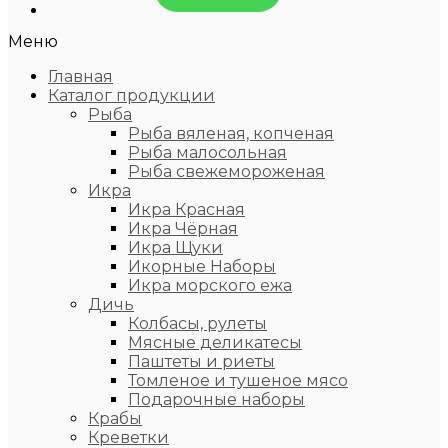
Меню
Главная
Каталог продукции
Рыба
Рыба вяленая, копченая
Рыба малосольная
Рыба свежемороженая
Икра
Икра Красная
Икра Чёрная
Икра Щуки
Икорные Наборы
Икра морского ежа
Дичь
Колбасы, рулеты
Мясные деликатесы
Паштеты и риеты
Томленое и тушеное мясо
Подарочные наборы
Крабы
Креветки