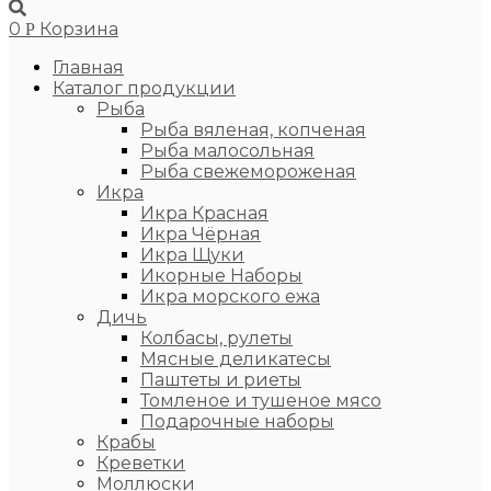
0
Корзина
Р
Главная
Каталог продукции
Рыба
Рыба вяленая, копченая
Рыба малосольная
Рыба свежемороженая
Икра
Икра Красная
Икра Чёрная
Икра Щуки
Икорные Наборы
Икра морского ежа
Дичь
Колбасы, рулеты
Мясные деликатесы
Паштеты и риеты
Томленое и тушеное мясо
Подарочные наборы
Крабы
Креветки
Моллюски