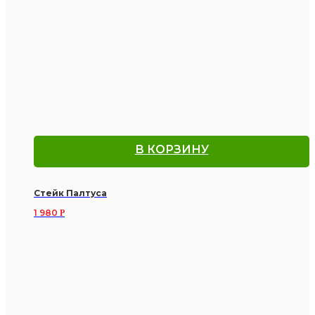
В КОРЗИНУ
Стейк Палтуса
1 980
Р