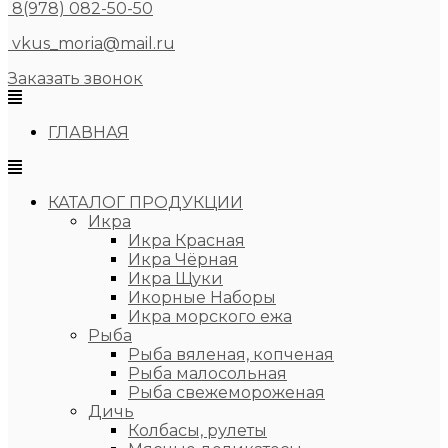
8(978) 082-50-50
vkus_moria@mail.ru
Заказать звонок
ГЛАВНАЯ
КАТАЛОГ ПРОДУКЦИИ
Икра
Икра Красная
Икра Чёрная
Икра Щуки
Икорные Наборы
Икра морского ежа
Рыба
Рыба вяленая, копченая
Рыба малосольная
Рыба свежемороженая
Дичь
Колбасы, рулеты