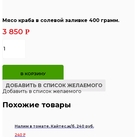
Мясо краба в солевой заливке 400 грамм.
3 850
Р
Количество
товара
Мясо
краба
в
солевой
В КОРЗИНУ
заливке
400
ДОБАВИТЬ В СПИСОК ЖЕЛАЕМОГО
грамм.
Добавить в список желаемого
Похожие товары
Налим в томате. Кайтес.ж/б. 240 руб.
240
Р