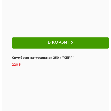
В КОРЗИНУ
Скумбрия натуральная 250 г “КБРР”
220
Р