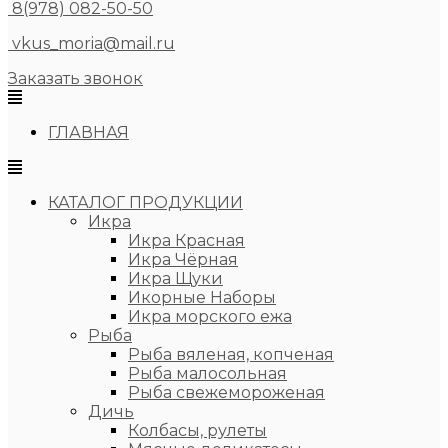
8(978) 082-50-50
vkus_moria@mail.ru
Заказать звонок
ГЛАВНАЯ
КАТАЛОГ ПРОДУКЦИИ
Икра
Икра Красная
Икра Чёрная
Икра Щуки
Икорные Наборы
Икра морского ежа
Рыба
Рыба вяленая, копченая
Рыба малосольная
Рыба свежемороженая
Дичь
Колбасы, рулеты