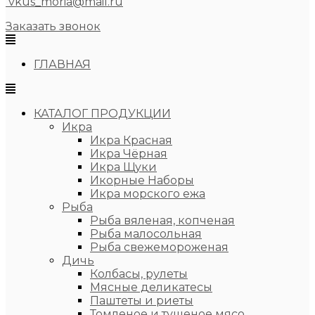
vkus_moria@mail.ru
Заказать звонок
ГЛАВНАЯ
КАТАЛОГ ПРОДУКЦИИ
Икра
Икра Красная
Икра Чёрная
Икра Щуки
Икорные Наборы
Икра морского ежа
Рыба
Рыба вяленая, копченая
Рыба малосольная
Рыба свежемороженая
Дичь
Колбасы, рулеты
Мясные деликатесы
Паштеты и риеты
Томленое и тушеное мясо