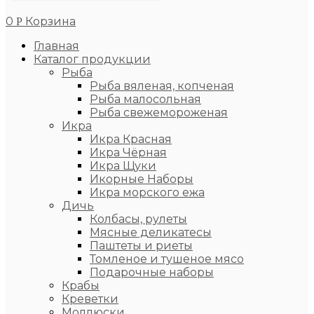
0
Корзина
Р
Главная
Каталог продукции
Рыба
Рыба вяленая, копченая
Рыба малосольная
Рыба свежемороженая
Икра
Икра Красная
Икра Чёрная
Икра Щуки
Икорные Наборы
Икра морского ежа
Дичь
Колбасы, рулеты
Мясные деликатесы
Паштеты и риеты
Томленое и тушеное мясо
Подарочные наборы
Крабы
Креветки
Моллюски