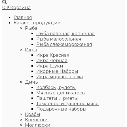
0
Корзина
Р
Главная
Каталог продукции
Рыба
Рыба вяленая, копченая
Рыба малосольная
Рыба свежемороженая
Икра
Икра Красная
Икра Чёрная
Икра Щуки
Икорные Наборы
Икра морского ежа
Дичь
Колбасы, рулеты
Мясные деликатесы
Паштеты и риеты
Томленое и тушеное мясо
Подарочные наборы
Крабы
Креветки
Моллюски