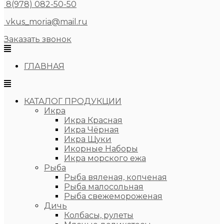
8(978) 082-50-50
vkus_moria@mail.ru
Заказать звонок
ГЛАВНАЯ
КАТАЛОГ ПРОДУКЦИИ
Икра
Икра Красная
Икра Чёрная
Икра Щуки
Икорные Наборы
Икра морского ежа
Рыба
Рыба вяленая, копченая
Рыба малосольная
Рыба свежемороженая
Дичь
Колбасы, рулеты