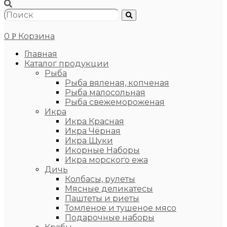
0
Корзина
Р
Главная
Каталог продукции
Рыба
Рыба вяленая, копченая
Рыба малосольная
Рыба свежемороженая
Икра
Икра Красная
Икра Чёрная
Икра Щуки
Икорные Наборы
Икра морского ежа
Дичь
Колбасы, рулеты
Мясные деликатесы
Паштеты и риеты
Томленое и тушеное мясо
Подарочные наборы