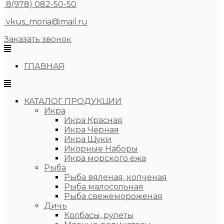
8(978) 082-50-50
vkus_moria@mail.ru
Заказать звонок
ГЛАВНАЯ
КАТАЛОГ ПРОДУКЦИИ
Икра
Икра Красная
Икра Чёрная
Икра Щуки
Икорные Наборы
Икра морского ежа
Рыба
Рыба вяленая, копченая
Рыба малосольная
Рыба свежемороженая
Дичь
Колбасы, рулеты