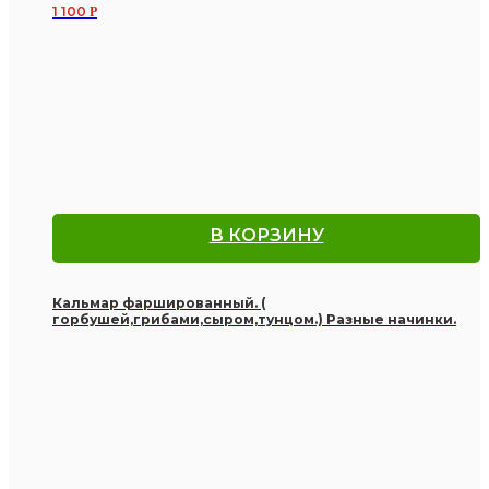
1 100
Р
В КОРЗИНУ
Кальмар фаршированный. (
горбушей,грибами,сыром,тунцом.) Разные начинки.