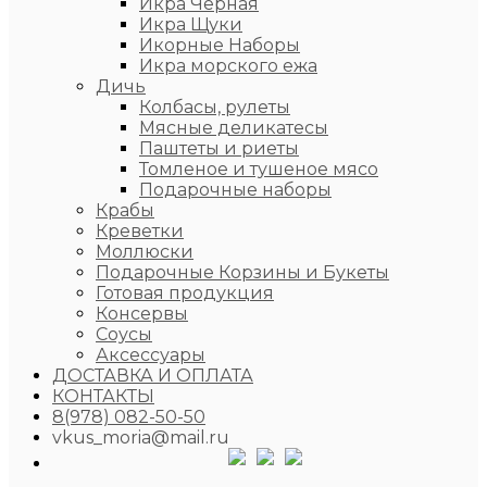
Икра Чёрная
Икра Щуки
Икорные Наборы
Икра морского ежа
Дичь
Колбасы, рулеты
Мясные деликатесы
Паштеты и риеты
Томленое и тушеное мясо
Подарочные наборы
Крабы
Креветки
Моллюски
Подарочные Корзины и Букеты
Готовая продукция
Консервы
Соусы
Аксессуары
ДОСТАВКА И ОПЛАТА
КОНТАКТЫ
8(978) 082-50-50
vkus_moria@mail.ru