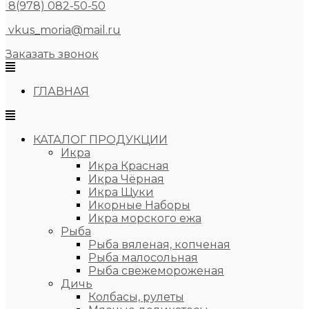
8(978) 082-50-50
vkus_moria@mail.ru
Заказать звонок
ГЛАВНАЯ
КАТАЛОГ ПРОДУКЦИИ
Икра
Икра Красная
Икра Чёрная
Икра Щуки
Икорные Наборы
Икра морского ежа
Рыба
Рыба вяленая, копченая
Рыба малосольная
Рыба свежемороженая
Дичь
Колбасы, рулеты