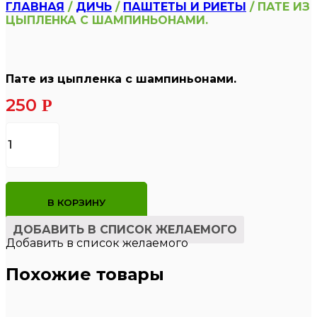
ГЛАВНАЯ
/
ДИЧЬ
/
ПАШТЕТЫ И РИЕТЫ
/ ПАТЕ ИЗ
ЦЫПЛЕНКА С ШАМПИНЬОНАМИ.
Пате из цыпленка с шампиньонами.
250
Р
Количество
товара
Пате
из
цыпленка
с
В КОРЗИНУ
шампиньонами.
ДОБАВИТЬ В СПИСОК ЖЕЛАЕМОГО
Добавить в список желаемого
Похожие товары