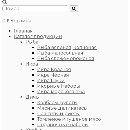
0
Корзина
Р
Главная
Каталог продукции
Рыба
Рыба вяленая, копченая
Рыба малосольная
Рыба свежемороженая
Икра
Икра Красная
Икра Чёрная
Икра Щуки
Икорные Наборы
Икра морского ежа
Дичь
Колбасы, рулеты
Мясные деликатесы
Паштеты и риеты
Томленое и тушеное мясо
Подарочные наборы