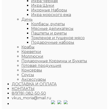
Икра Чёрная
Икра Щуки
Икорные Наборы
Икра морского ежа
Дичь
Колбасы, рулеты
Мясные деликатесы
Паштеты и риеты
Томленое и тушеное мясо
Подарочные наборы
Крабы
Креветки
Моллюски
Подарочные Корзины и Букеты
Готовая продукция
Консервы
Соусы
Аксессуары
ДОСТАВКА И ОПЛАТА
КОНТАКТЫ
8(978) 082-50-50
vkus_moria@mail.ru