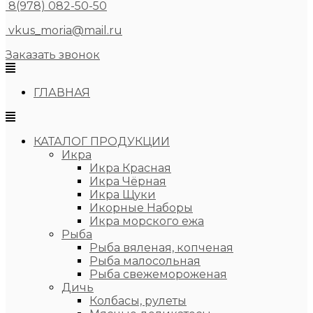
8(978) 082-50-50
vkus_moria@mail.ru
Заказать звонок
ГЛАВНАЯ
КАТАЛОГ ПРОДУКЦИИ
Икра
Икра Красная
Икра Чёрная
Икра Щуки
Икорные Наборы
Икра морского ежа
Рыба
Рыба вяленая, копченая
Рыба малосольная
Рыба свежемороженая
Дичь
Колбасы, рулеты