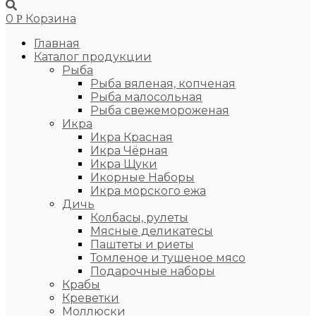
0
Корзина
Р
Главная
Каталог продукции
Рыба
Рыба вяленая, копченая
Рыба малосольная
Рыба свежемороженая
Икра
Икра Красная
Икра Чёрная
Икра Щуки
Икорные Наборы
Икра морского ежа
Дичь
Колбасы, рулеты
Мясные деликатесы
Паштеты и риеты
Томленое и тушеное мясо
Подарочные наборы
Крабы
Креветки
Моллюски