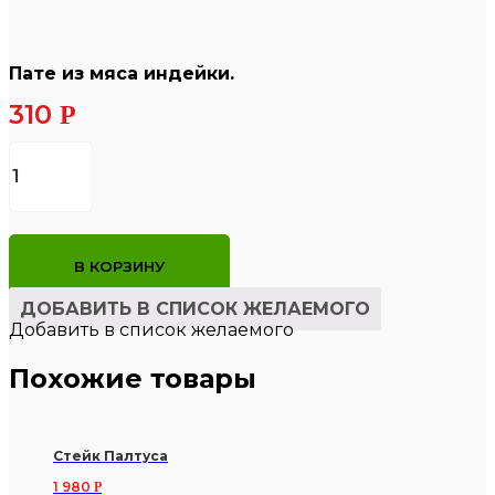
Пате из мяса индейки.
310
Р
Количество
товара
Пате
из
мяса
индейки.
В КОРЗИНУ
ДОБАВИТЬ В СПИСОК ЖЕЛАЕМОГО
Добавить в список желаемого
Похожие товары
Стейк Палтуса
1 980
Р