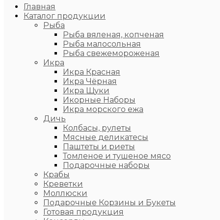
Главная
Каталог продукции
Рыба
Рыба вяленая, копченая
Рыба малосольная
Рыба свежемороженая
Икра
Икра Красная
Икра Чёрная
Икра Щуки
Икорные Наборы
Икра морского ежа
Дичь
Колбасы, рулеты
Мясные деликатесы
Паштеты и риеты
Томленое и тушеное мясо
Подарочные наборы
Крабы
Креветки
Моллюски
Подарочные Корзины и Букеты
Готовая продукция