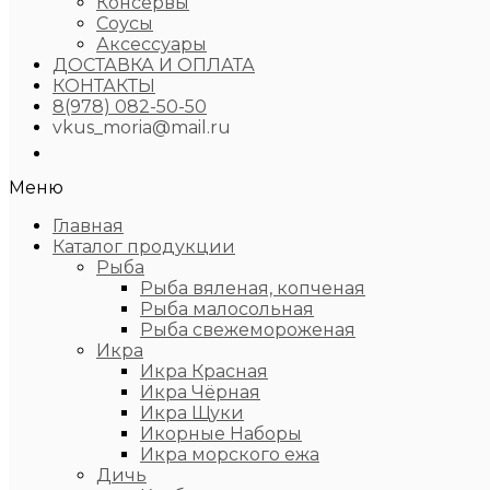
Консервы
Соусы
Аксессуары
ДОСТАВКА И ОПЛАТА
КОНТАКТЫ
8(978) 082-50-50
vkus_moria@mail.ru
Меню
Главная
Каталог продукции
Рыба
Рыба вяленая, копченая
Рыба малосольная
Рыба свежемороженая
Икра
Икра Красная
Икра Чёрная
Икра Щуки
Икорные Наборы
Икра морского ежа
Дичь