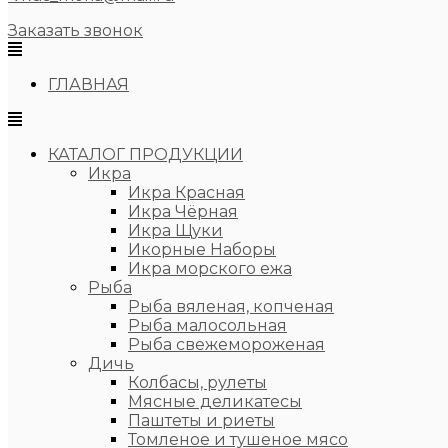
Заказать звонок
ГЛАВНАЯ
КАТАЛОГ ПРОДУКЦИИ
Икра
Икра Красная
Икра Чёрная
Икра Щуки
Икорные Наборы
Икра морского ежа
Рыба
Рыба вяленая, копченая
Рыба малосольная
Рыба свежемороженая
Дичь
Колбасы, рулеты
Мясные деликатесы
Паштеты и риеты
Томленое и тушеное мясо