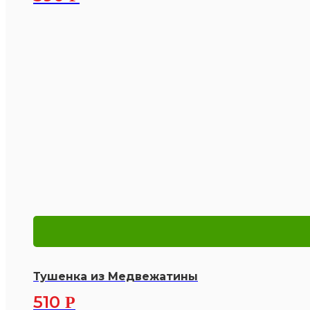
Тушенка из Медвежатины
510
Р