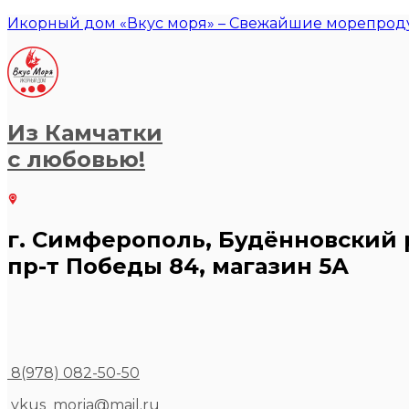
Икорный дом «Вкус моря» – Свежайшие морепроду
Из Камчатки
с любовью!
г. Симферополь, Будённовский 
пр-т Победы 84, магазин 5А
8(978) 082-50-50
vkus_moria@mail.ru