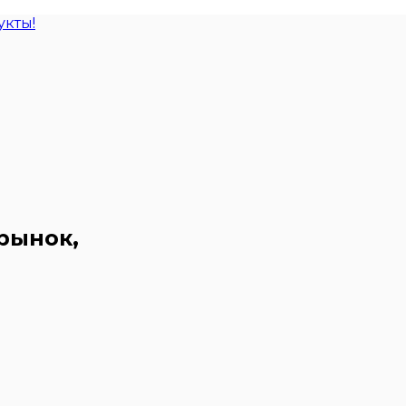
кты!
рынок,